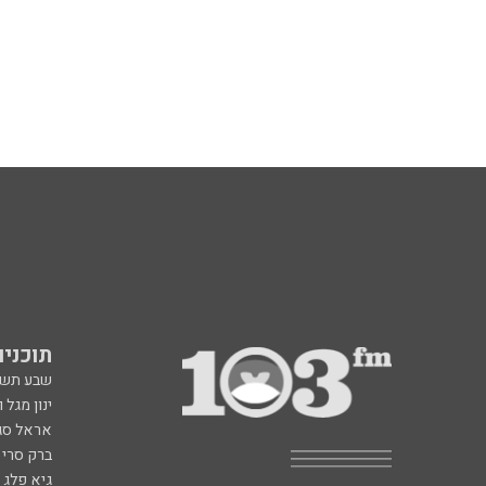
תוכניות fm
שבע תש
ינון מגל 
אראל סג"
ברק סרי 
גיא פלג