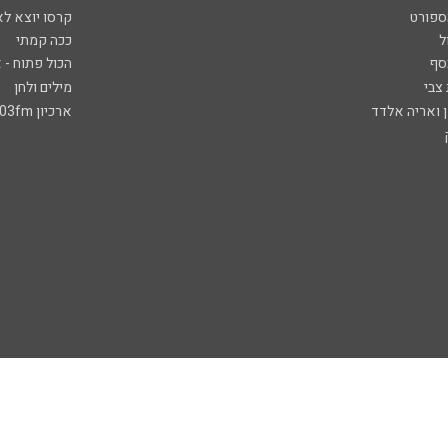
ספורט
קרסו יוצא לא
ל
ככה קמתי
סף
הכול פתוח - א
 צבי
מילים ולחן
ן ואריה אלדד
ארכיון 103fm