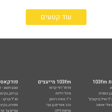
עוד קטעים
103
103fm מייעצים
פודקאסט
ע
פרופ' רפי קרסו
שבע תשע - 
ובן כספית
מיכל דליות
בן וינון, בקיצו
ל ואיל ברקוביץ'
ד"ר מאיה רוזמן
סג"ל וברקו -
ואלי אוחנה
הרב אפרים בן צבי
ספורט, בקיצו
שיחות לילה
שניים עד ארב