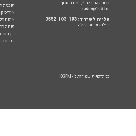
דבורה הנביאה 6, רמת השרון
תוכנית ה
radio@103.fm
איריס קו
עלייה לשידור: 0552-103-103
איפה הכ
בעלות שיחה רגילה
פנינה בת
רון קופמ
רז שכניק
כל הזכויות שמורות ל - 103FM