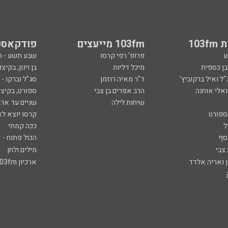
103
103fm מייעצים
פודקאסט
ע
פרופ' רפי קרסו
שבע תשע - 
ובן כספית
מיכל דליות
בן וינון, בקיצו
ל ואיל ברקוביץ'
ד"ר מאיה רוזמן
סג"ל וברקו -
ואלי אוחנה
הרב אפרים בן צבי
ספורט, בקיצו
שיחות לילה
שניים עד ארב
ספורט
קרסו יוצא לא
ל
ככה קמתי
סף
הכול פתוח - א
 צבי
מילים ולחן
ן ואריה אלדד
ארכיון 103fm