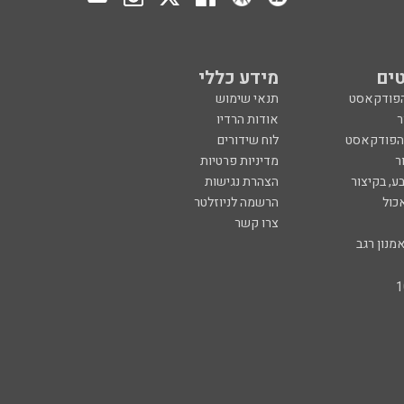
ים
מידע כללי
הפודקאסט
תנאי שימוש
ר
אודות הרדיו
 הפודקאסט
לוח שידורים
ר
מדיניות פרטיות
ע, בקיצור
הצהרת נגישות
כול
הרשמה לניוזלטר
צרו קשר
מנון רגב