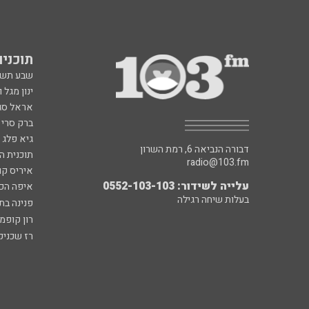
תוכניות fm
שבע תש
ינון מגל 
אראל סג"
ברק סרי 
גיא פלג
דבורה הנביאה 6, רמת השרון
תוכנית ה
radio@103.fm
איריס קו
עלייה לשידור: 0552-103-103
איפה הכ
בעלות שיחה רגילה
פנינה בת
רון קופמ
רז שכניק