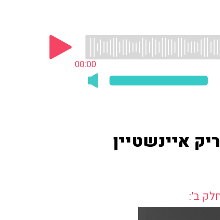
00:00
יק איינשטיין
לק ב':