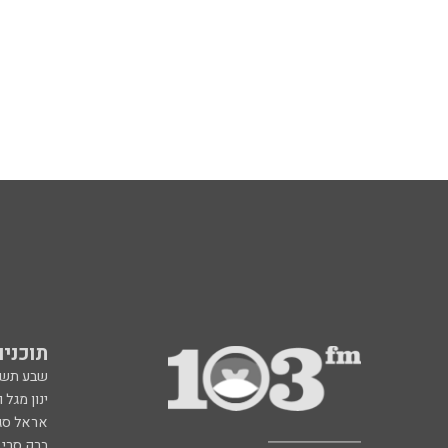
תוכניות fm
שבע תש
ינון מגל 
אראל סג"
ברק סרי 