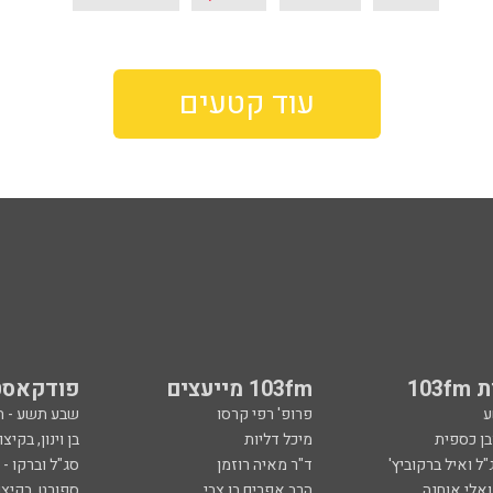
עוד קטעים
103
103fm מייעצים
פודקאסט
ע
פרופ' רפי קרסו
שבע תשע - 
ובן כספית
מיכל דליות
בן וינון, בקיצו
ל ואיל ברקוביץ'
ד"ר מאיה רוזמן
סג"ל וברקו -
ואלי אוחנה
הרב אפרים בן צבי
ספורט, בקיצו