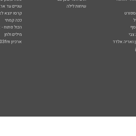
שיחות לילה
שניים עד ארב
ספורט
קרסו יוצא לא
ל
ככה קמתי
סף
הכול פתוח - א
 צבי
מילים ולחן
ן ואריה אלדד
ארכיון 103fm