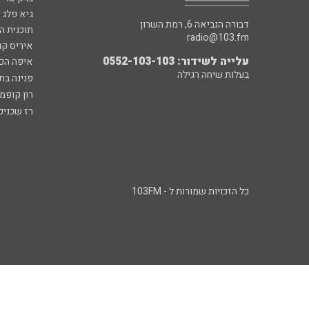
גיא פלג
דבורה הנביאה 6, רמת השרון
תוכנית ה
radio@103.fm
איריס קו
עלייה לשידור: 0552-103-103
איפה הכ
בעלות שיחה רגילה
פנינה בת
רון קופמ
רז שכניק
כל הזכויות שמורות ל - 103FM