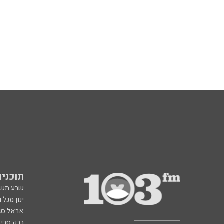
תוכניות fm
שבע תש
ינון מגל 
אראל סג"
ברק סרי 