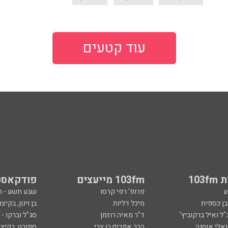
עוד קטעים
103
103fm מייעצים
פודקאסט
ע
פרופ' רפי קרסו
שבע תשע - 
ובן כספית
מיכל דליות
בן וינון, בקיצו
ל ואיל ברקוביץ'
ד"ר מאיה רוזמן
סג"ל וברקו -
ואלי אוחנה
הרב אפרים בן צבי
ספורט, בקיצו