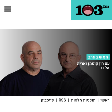
חמש בערב
עם רון קופמן ואריה
אלדד
ראשי
|
תוכניות מלאות
|
RSS
|
פייסבוק