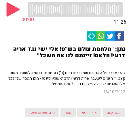
00:00
11:26
נתן: "מלחמת עולם בש"ס! אלי ישי נגד אריה
דרעי! חלאס! זיינתם לנו את השכל"
זהבי מדבר על האנשים שמככבים היום (ג') בעיתונים: הנשיא לשעבר משה
קצב, יו"ר ש"ס לשעבר אריה דרעי והרב יאשהיו פינטו - מהו המסר שלו לכל
אלו שהגיעו לגדולה ואז הידרדרו? אל תחמיצו!
16/10/2012
משה קצב
אריה דרעי
מסר
הרב יאשיהו פינטו