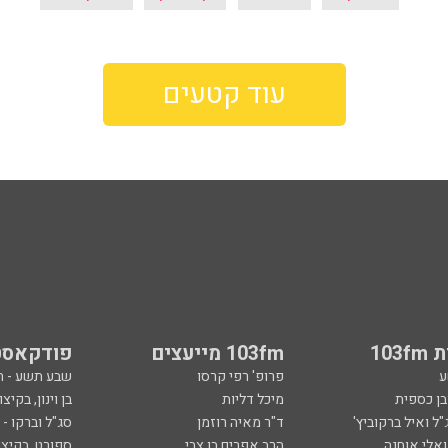
עוד קטעים
103
103fm מייעצים
פודקאסט
ע
פרופ' רפי קרסו
שבע תשע - 
ובן כספית
מיכל דליות
בן וינון, בקיצו
ל ואיל ברקוביץ'
ד"ר מאיה רוזמן
סג"ל וברקו -
ואלי אוחנה
הרב אפרים בן צבי
ספורט, בקיצו