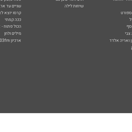
שיחות לילה
שניים עד ארב
ספורט
קרסו יוצא לא
ל
ככה קמתי
סף
הכול פתוח - א
 צבי
מילים ולחן
ן ואריה אלדד
ארכיון 103fm