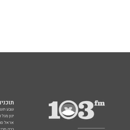
תוכניות fm
שבע תש
ינון מגל 
אראל סג"
ברק סרי 