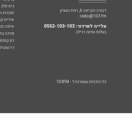
גיא פלג
דבורה הנביאה 6, רמת השרון
תוכנית ה
radio@103.fm
איריס קו
עלייה לשידור: 0552-103-103
איפה הכ
בעלות שיחה רגילה
פנינה בת
רון קופמ
רז שכניק
כל הזכויות שמורות ל - 103FM