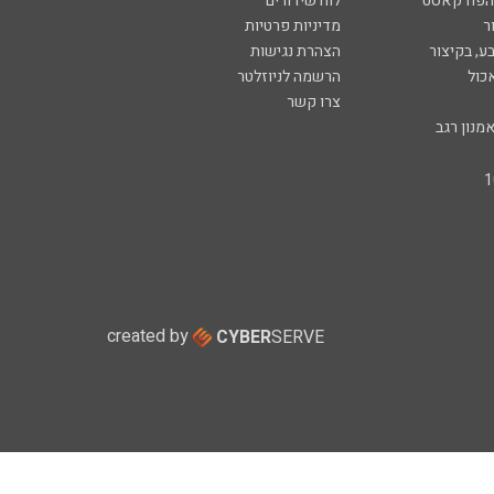
 הפודקאסט
לוח שידורים
ר
מדיניות פרטיות
ע, בקיצור
הצהרת נגישות
כול
הרשמה לניוזלטר
צרו קשר
מנון רגב
created by
CYBER
SERVE