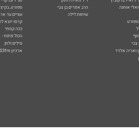
ל ואיל ברקוביץ'
ד"ר מאיה רוזמן
סג"ל וברקו -
ואלי אוחנה
הרב אפרים בן צבי
ספורט, בקיצו
שיחות לילה
שניים עד ארב
ספורט
קרסו יוצא לא
ל
ככה קמתי
סף
הכול פתוח - א
 צבי
מילים ולחן
ן ואריה אלדד
ארכיון 103fm