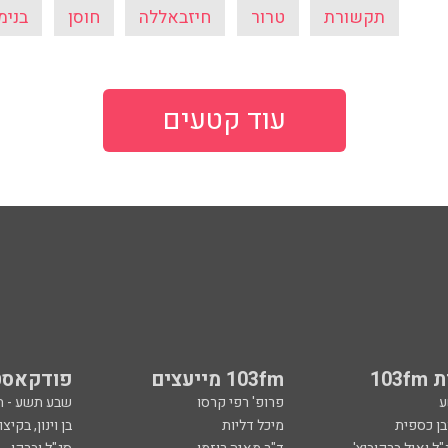
תקשורת
טרור
חיזבאללה
חוסן
בנימי
עוד קטעים
103
103fm מייעצים
פודקאסט
ע
פרופ' רפי קרסו
שבע תשע - 
ובן כספית
מיכל דליות
בן וינון, בקיצו