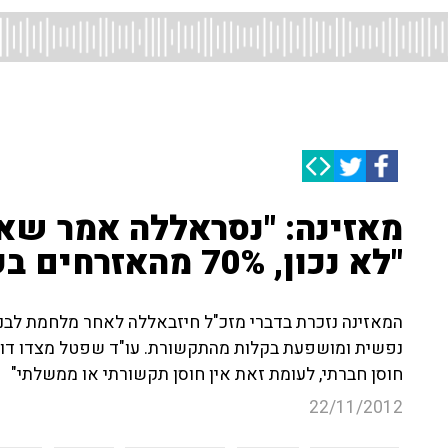
מאזינה: "נסראללה אמר שאי
"לא נכון, 70% מהאזרחים בעד כניסה לעזה"
המאזינה נזכרת בדברי מזכ"ל חיזבאללה לאחר מלחמת לבנ
נפשית ומושפעת בקלות מהתקשורת. עו"ד שפטל מצדו דוו
חוסן חברתי, לעומת זאת אין חוסן תקשורתי או ממשלתי"
22/11/2012