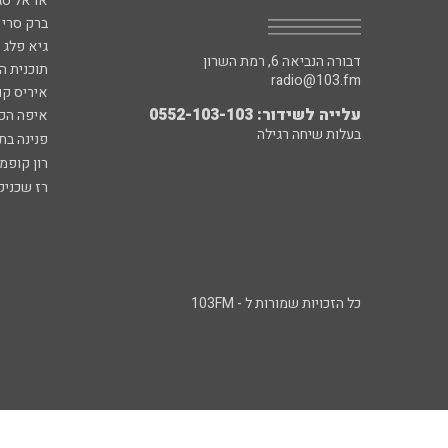
אראל סג"
ברק סרי 
גיא פלג
דבורה הנביאה 6, רמת השרון
תוכנית ה
radio@103.fm
איריס קו
עלייה לשידור: 0552-103-103
איפה הכ
בעלות שיחה רגילה
פנינה בת
רון קופמ
רז שכניק
כל הזכויות שמורות ל - 103FM