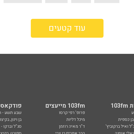
עוד קטעים
103
103fm מייעצים
פודקאסט
ע
פרופ' רפי קרסו
שבע תשע - 
ובן כספית
מיכל דליות
בן וינון, בקיצו
ל ואיל ברקוביץ'
ד"ר מאיה רוזמן
סג"ל וברקו -
ואלי אוחנה
הרב אפרים בן צבי
ספורט, בקיצו