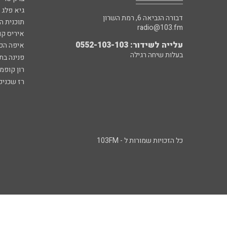
גיא פלג
דבורה הנביאה 6, רמת השרון
תוכנית ה
radio@103.fm
איריס קו
עלייה לשידור: 0552-103-103
איפה הכ
בעלות שיחה רגילה
פנינה בת
רון קופמ
רז שכניק
כל הזכויות שמורות ל - 103FM