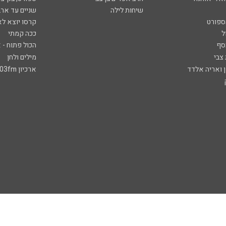
שיחות לילה
שניים עד ארב
ספורט
קרסו יוצא לא
ל
ככה קמתי
סף
הכול פתוח - א
 צבי
מילים ולחן
ן ואריה אלדד
ארכיון 103fm