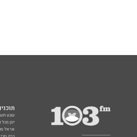
תוכניות fm
שבע תש
ינון מגל 
אראל סג"
ברק סרי 