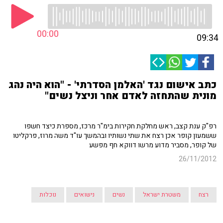
00:00
09:34
כתב אישום נגד 'האלמן הסדרתי' - "הוא היה נהג
מונית שהתחזה לאדם אחר וניצל נשים"
רפ"ק ענת קצב, ראש מחלקת חקירות בימ"ר מרכז, מספרת כיצד חשפו
ששמעון קופר אכן רצח את שתי נשותיו ובהמשך עו"ד משה מרוז, פרקליטו
של קופר, מסביר מדוע מרשו דווקא חף מפשע
26/11/2012
רצח
משטרת ישראל
נשים
נישואים
נוכלות