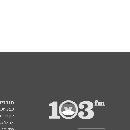
תוכניות fm
שבע תש
ינון מגל 
אראל סג"
ברק סרי 