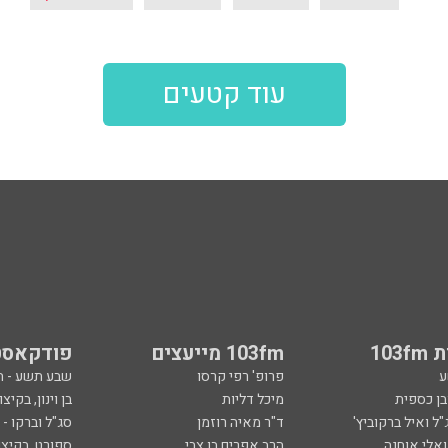
עוד קטעים
103
103fm מייעצים
פודקאסט
ע
פרופ' רפי קרסו
שבע תשע - 
ובן כספית
מיכל דליות
בן וינון, בקיצו
ל ואיל ברקוביץ'
ד"ר מאיה רוזמן
סג"ל וברקו -
ואלי אוחנה
הרב אפרים בן צבי
ספורט, בקיצו