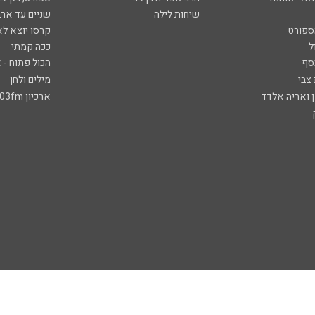
שיחות לילה
שניים עד ארב
ספורט
קרסו יוצא לא
ל
ככה קמתי
סף
הכול פתוח - א
 צבי
מילים ולחן
ן ואריה אלדד
ארכיון 103fm