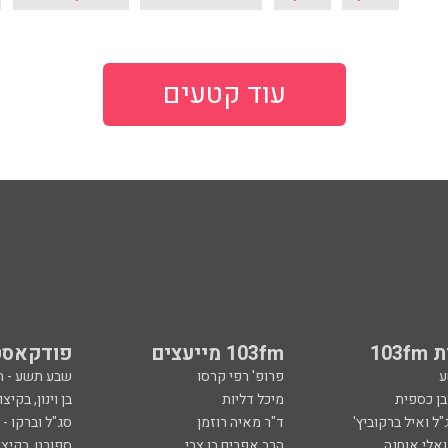
עוד קטעים
103
103fm מייעצים
פודקאסט
ע
פרופ' רפי קרסו
שבע תשע - 
ובן כספית
מיכל דליות
בן וינון, בקיצו
ל ואיל ברקוביץ'
ד"ר מאיה רוזמן
סג"ל וברקו -
ואלי אוחנה
הרב אפרים בן צבי
ספורט, בקיצו