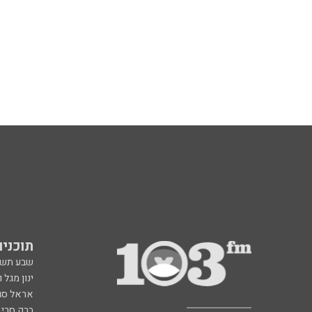
תוכניות fm
שבע תש
ינון מגל 
אראל סג"
ברק סרי 