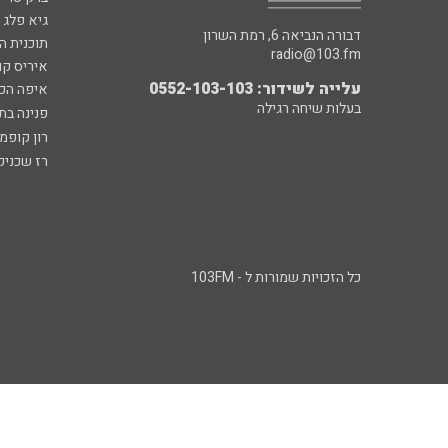
גיא פלג
דבורה הנביאה 6, רמת השרון
תוכנית ה
radio@103.fm
איריס קו
עלייה לשידור: 0552-103-103
איפה הכ
בעלות שיחה רגילה
פנינה בת
רון קופמ
רז שכניק
כל הזכויות שמורות ל - 103FM