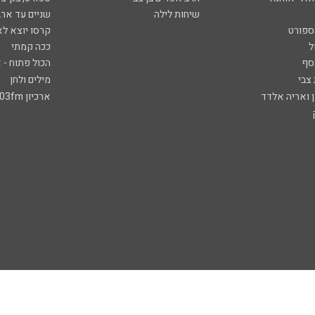
שיחות לילה
שניים עד ארב
ספורט
קרסו יוצא לא
ל
ככה קמתי
סף
הכול פתוח - א
 צבי
מילים ולחן
ן ואריה אלדד
ארכיון 103fm