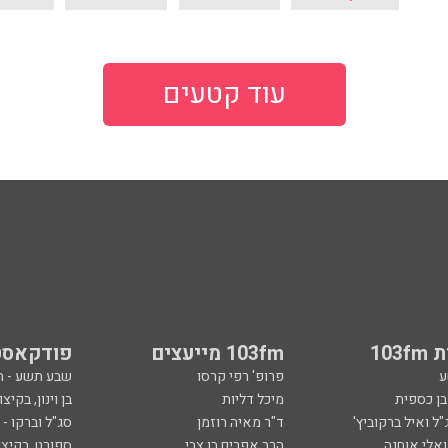
עוד קטעים
103
103fm מייעצים
פודקאסט
ע
פרופ' רפי קרסו
שבע תשע - 
ובן כספית
מיכל דליות
בן וינון, בקיצו
ל ואיל ברקוביץ'
ד"ר מאיה רוזמן
סג"ל וברקו -
ואלי אוחנה
הרב אפרים בן צבי
ספורט, בקיצו