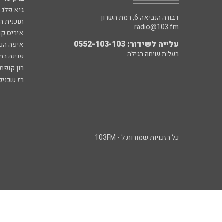
גיא פלג
דבורה הנביאה 6, רמת השרון
תוכנית ה
radio@103.fm
איריס קו
עלייה לשידור: 0552-103-103
איפה הכ
בעלות שיחה רגילה
פנינה בת
רון קופמ
רז שכניק
כל הזכויות שמורות ל - 103FM