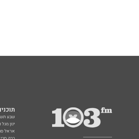
תוכניות fm
שבע תש
ינון מגל 
אראל סג"
ברק סרי 