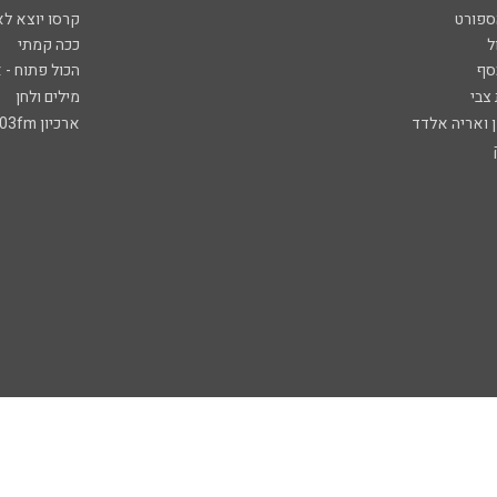
ספורט
קרסו יוצא לא
ל
ככה קמתי
סף
הכול פתוח - א
 צבי
מילים ולחן
ן ואריה אלדד
ארכיון 103fm