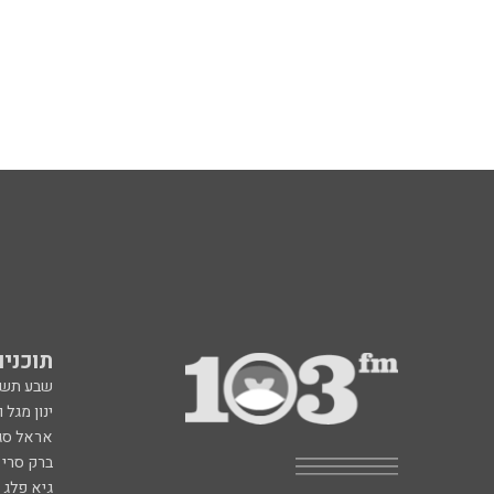
תוכניות fm
שבע תש
ינון מגל 
אראל סג"
ברק סרי 
גיא פלג