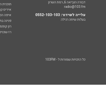
דבורה הנביאה 6, רמת השרון
תוכנית ה
radio@103.fm
איריס קו
עלייה לשידור: 0552-103-103
איפה הכ
בעלות שיחה רגילה
פנינה בת
רון קופמ
רז שכניק
כל הזכויות שמורות ל - 103FM