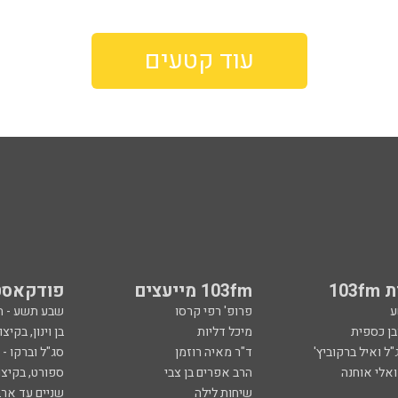
עוד קטעים
103
103fm מייעצים
פודקאסט
ע
פרופ' רפי קרסו
שבע תשע - 
ובן כספית
מיכל דליות
בן וינון, בקיצו
ל ואיל ברקוביץ'
ד"ר מאיה רוזמן
סג"ל וברקו -
ואלי אוחנה
הרב אפרים בן צבי
ספורט, בקיצו
שיחות לילה
שניים עד ארב