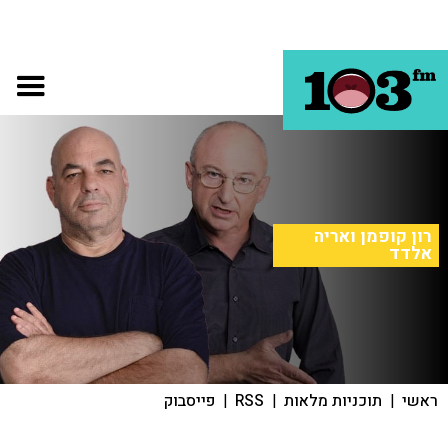
רון קופמן ואריה
אלדד
ראשי
|
תוכניות מלאות
|
RSS
|
פייסבוק