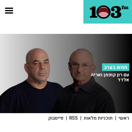
חמש בערב
עם רון קופמן ואריה
אלדד
ראשי
|
תוכניות מלאות
|
RSS
|
פייסבוק