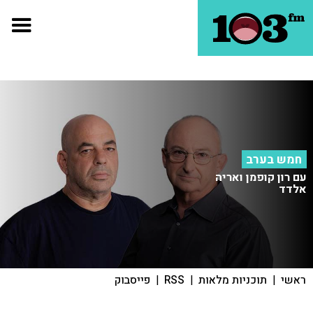
חמש בערב
עם רון קופמן ואריה
אלדד
ראשי
|
תוכניות מלאות
|
RSS
|
פייסבוק