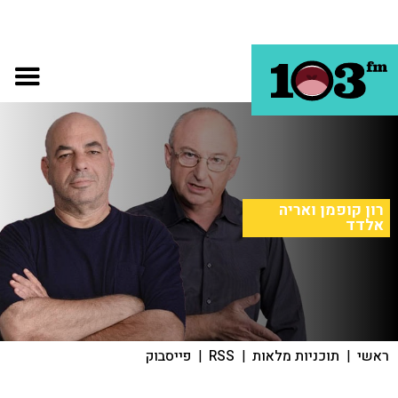
רון קופמן ואריה
אלדד
ראשי
|
תוכניות מלאות
|
RSS
|
פייסבוק