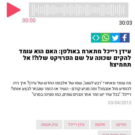
00:00
30:03
עידן רייכל מתארח באולפן: האם הוא עומד
להקים שכונה על שם הפרויקט שלו?! אל
תחמיצו!
מה עומד מאחורי 'רבע לשש', שמו של אלבומו החדש של עידן? איך היה
להופיע מול אובמה? ומה מגיע קודם - השיר או הזמר שנבחר לבצע אותו?
רייכל: "בכל שיר יש זמר אחר ונגנים שונים, כמו סצינה בסרט"
03/04/2013
מוזיקה
אלבום
עידן רייכל
ברק אובמה