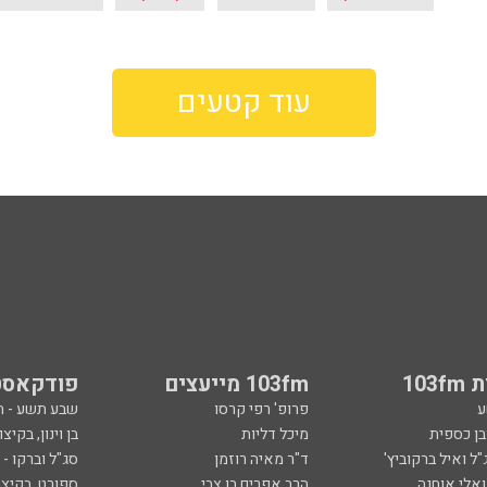
עוד קטעים
103
103fm מייעצים
פודקאסט
ע
פרופ' רפי קרסו
שבע תשע - 
ובן כספית
מיכל דליות
בן וינון, בקיצו
ל ואיל ברקוביץ'
ד"ר מאיה רוזמן
סג"ל וברקו -
ואלי אוחנה
הרב אפרים בן צבי
ספורט, בקיצו