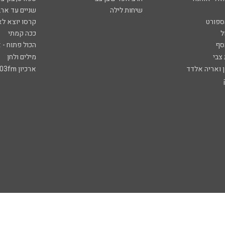
שיחות לילה
שניים עד ארב
ספורט
קרסו יוצא לא
ל
ככה קמתי
סף
הכול פתוח - א
 צבי
מילים ולחן
ן ואריה אלדד
ארכיון 103fm