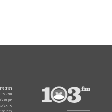
תוכניות fm
שבע תש
ינון מגל 
אראל סג"
ברק סרי 