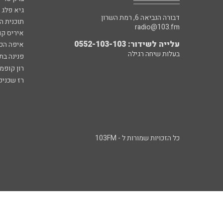
גיא פלג
דבורה הנביאה 6, רמת השרון
תוכנית ה
radio@103.fm
איריס קו
עלייה לשידור: 0552-103-103
איפה הכ
בעלות שיחה רגילה
פנינה בת
רון קופמ
רז שכניק
כל הזכויות שמורות ל - 103FM