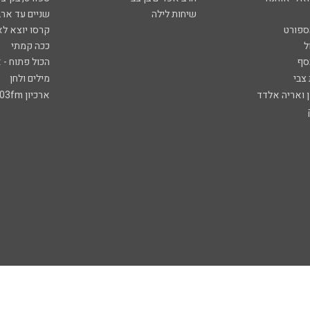
שיחות לילה
שניים עד ארב
ספורט
קרסו יוצא לא
ל
ככה קמתי
סף
הכול פתוח - א
 צבי
מילים ולחן
ן ואריה אלדד
ארכיון 103fm