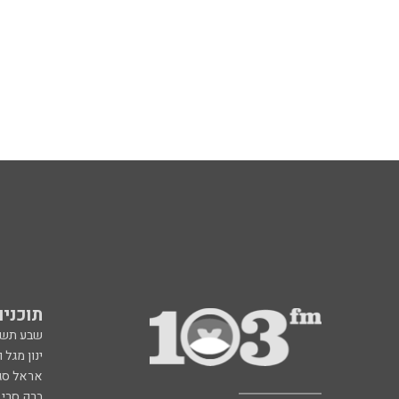
תוכניות fm
שבע תש
ינון מגל 
אראל סג"
ברק סרי 