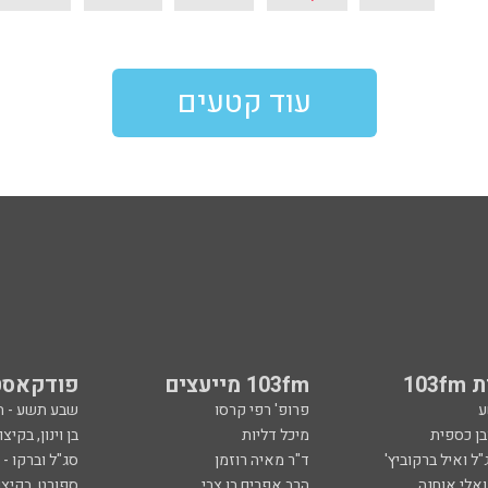
עוד קטעים
103
103fm מייעצים
פודקאסט
ע
פרופ' רפי קרסו
שבע תשע - 
ובן כספית
מיכל דליות
בן וינון, בקיצו
ל ואיל ברקוביץ'
ד"ר מאיה רוזמן
סג"ל וברקו -
ואלי אוחנה
הרב אפרים בן צבי
ספורט, בקיצו