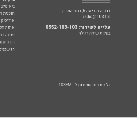
גיא פלג
דבורה הנביאה 6, רמת השרון
תוכנית ה
radio@103.fm
איריס קו
עלייה לשידור: 0552-103-103
איפה הכ
בעלות שיחה רגילה
פנינה בת
רון קופמ
רז שכניק
כל הזכויות שמורות ל - 103FM