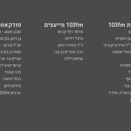
103
103fm מייעצים
פודקאסט
ע
פרופ' רפי קרסו
שבע תשע - 
ובן כספית
מיכל דליות
בן וינון, בקיצו
ל ואיל ברקוביץ'
ד"ר מאיה רוזמן
סג"ל וברקו -
ואלי אוחנה
הרב אפרים בן צבי
ספורט, בקיצו
שיחות לילה
שניים עד ארב
ספורט
קרסו יוצא לא
ל
ככה קמתי
סף
הכול פתוח - א
 צבי
מילים ולחן
ן ואריה אלדד
ארכיון 103fm