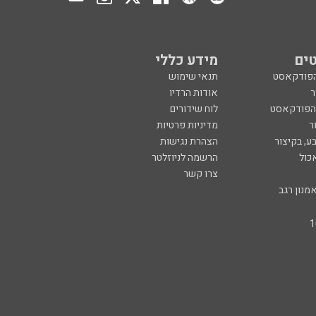
ים
מידע כללי
הפודקאסט
תנאי שימוש
ר
אודות הרדיו
 הפודקאסט
לוח שידורים
ר
מדיניות פרטיות
ע, בקיצור
הצהרת נגישות
כול
הרשמה לניוזלטר
צרו קשר
מנון רגב