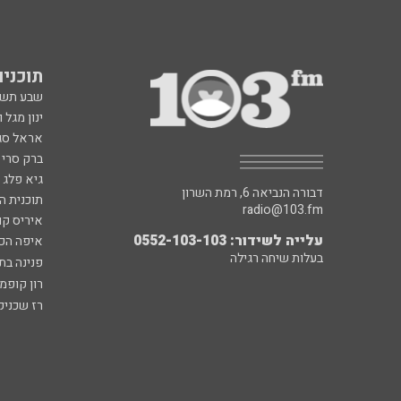
תוכניות fm
שבע תש
ינון מגל 
אראל סג"
ברק סרי 
גיא פלג
דבורה הנביאה 6, רמת השרון
תוכנית ה
radio@103.fm
איריס קו
עלייה לשידור: 0552-103-103
איפה הכ
בעלות שיחה רגילה
פנינה בת
רון קופמ
רז שכניק