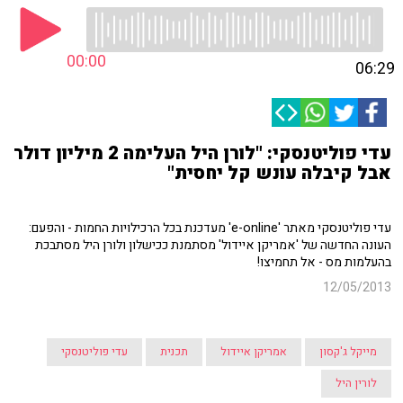
00:00
06:29
עדי פוליטנסקי: "לורן היל העלימה 2 מיליון דולר
אבל קיבלה עונש קל יחסית"
עדי פוליטנסקי מאתר 'e-online' מעדכנת בכל הרכילויות החמות - והפעם:
העונה החדשה של 'אמריקן איידול' מסתמנת ככישלון ולורן היל מסתבכת
בהעלמות מס - אל תחמיצו!
12/05/2013
מייקל ג'קסון
אמריקן איידול
תכנית
עדי פוליטנסקי
לורין היל