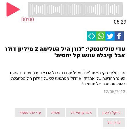
00:00
06:29
עדי פוליטנסקי: "לורן היל העלימה 2 מיליון דולר
אבל קיבלה עונש קל יחסית"
עדי פוליטנסקי מאתר 'e-online' מעדכנת בכל הרכילויות החמות - והפעם:
העונה החדשה של 'אמריקן איידול' מסתמנת ככישלון ולורן היל מסתבכת
בהעלמות מס - אל תחמיצו!
12/05/2013
מייקל ג'קסון
אמריקן איידול
תכנית
עדי פוליטנסקי
לורין היל