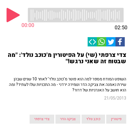
00:00
02:50
צדי צרפתי (שי) על הפיטורין מ'כוכב נולד': "מה
שבטוח זה שאני נרגש!"
השופט המודח מספר למה הוא פוטר מ'כוכב נולד' לאחר 10 שנים שבהן
שירת נאמנה את צביקה הדר וטמירה ירדני - מה התכניות שלו לעתיד? ומה
הוא חושב על האנרגיות של דרור?
21/05/2013
פיטורין
כוכב נולד
צביקה הדר
צדי צרפתי