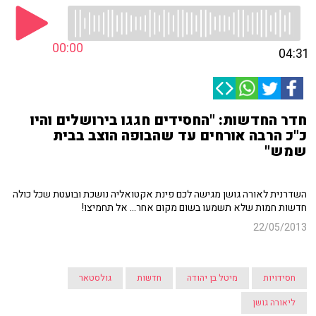
00:00
04:31
חדר החדשות: "החסידים חגגו בירושלים והיו
כ"כ הרבה אורחים עד שהבופה הוצב בבית
שמש"
השדרנית לאורה גושן מגישה לכם פינת אקטואליה נושכת ובועטת שכל כולה
חדשות חמות שלא תשמעו בשום מקום אחר... אל תחמיצו!
22/05/2013
חסידויות
מיטל בן יהודה
חדשות
גולסטאר
ליאורה גושן