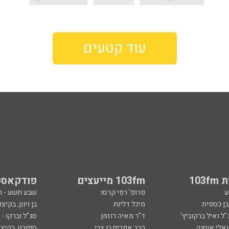
עוד קטעים
103
103fm מייעצים
פודקאסט
ע
פרופ' רפי קרסו
שבע תשע - 
ובן כספית
מיכל דליות
בן וינון, בקיצו
ל ואיל ברקוביץ'
ד"ר מאיה רוזמן
סג"ל וברקו -
ואלי אוחנה
הרב אפרים בן צבי
ספורט, בקיצו