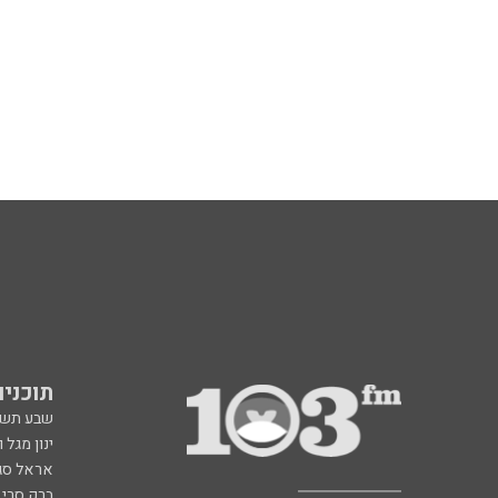
תוכניות fm
שבע תש
ינון מגל 
אראל סג"
ברק סרי 