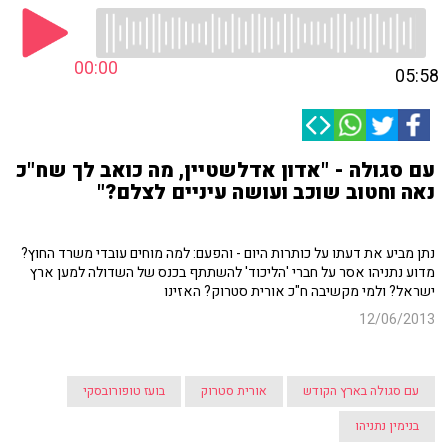
00:00
05:58
עם סגולה - "אדון אדלשטיין, מה כואב לך שח"כ
נאה וחטוב שוכב ועושה עיניים לצלם?"
נתן מביע את דעתו על כותרות היום - והפעם: למה מוחים עובדי משרד החוץ?
מדוע נתניהו אסר על חברי 'הליכוד' להשתתף בכנס של השדולה למען ארץ
ישראל? ולמי מקשיבה ח"כ אורית סטרוק? האזינו
12/06/2013
עם סגולה בארץ הקודש
אורית סטרוק
בועז טופורובסקי
בנימין נתניהו