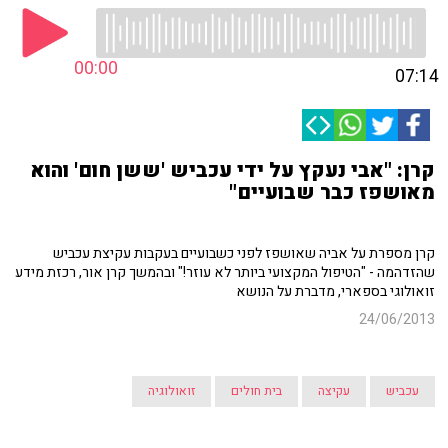
00:00
07:14
קרן: "אבי נעקץ על ידי עכביש 'ששן חום' והוא
מאושפז כבר שבועיים"
קרן מספרת על אביה שאושפז לפני כשבועיים בעקבות עקיצת עכביש
שהזדהמה - "הטיפול המקצועי ביותר לא עוזר!" ובהמשך קרן אור, רכזת מידע
זואולוגי בספארי, מדברת על הנושא
24/06/2013
עכביש
עקיצה
בית חולים
זואולוגיה