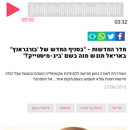
00:00
03:32
חדר החדשות - "בסניף החדש של 'בורגראנץ''
באריאל תוגש מנה בשם 'ביג-מיסטייק'!"
השדרנית לאורה גושן מגישה לכם פינת אקטואליה נושכת ובועטת שכל כולה
חדשות חמות שלא תשמעו בשום מקום אחר... אל תחמיצו!
27/06/2013
אריאל
מיטל בן יהודה
חדשות
ליאורה גושן