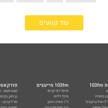
עוד קטעים
103
103fm מייעצים
פודקאסט
ע
פרופ' רפי קרסו
שבע תשע - 
ובן כספית
מיכל דליות
בן וינון, בקיצו
ל ואיל ברקוביץ'
ד"ר מאיה רוזמן
סג"ל וברקו -
ואלי אוחנה
הרב אפרים בן צבי
ספורט, בקיצו