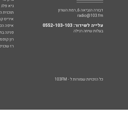
גיא פלג
דבורה הנביאה 6, רמת השרון
תוכנית ה
radio@103.fm
איריס קו
עלייה לשידור: 0552-103-103
איפה הכ
בעלות שיחה רגילה
פנינה בת
רון קופמ
רז שכניק
כל הזכויות שמורות ל - 103FM