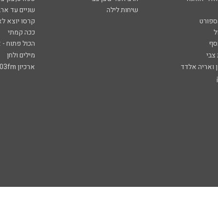
שיחות לילה
שניים עד ארב
ספורט
קרסו יוצא לא
ל
ככה קמתי
סף
הכול פתוח - א
 צבי
מילים ולחן
ן ואריה אלדד
ארכיון 103fm