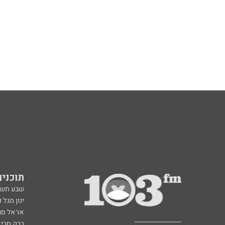
תוכניות fm
שבע תש
ינון מגל 
אראל סג"
ברק סרי 