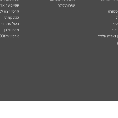
שיחות לילה
שניים עד ארב
ספורט
קרסו יוצא לא
ל
ככה קמתי
סף
הכול פתוח - א
 צבי
מילים ולחן
ן ואריה אלדד
ארכיון 103fm