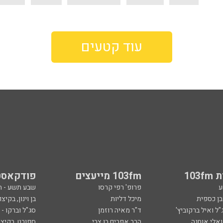
עוד קטעים
103
103fm מייעצים
פודקאסט
ע
פרופ' רפי קרסו
שבע תשע - 
ובן כספית
מיכל דליות
בן וינון, בקיצו
ל ואיל ברקוביץ'
ד"ר מאיה רוזמן
סג"ל וברקו -
ואלי אוחנה
הרב אפרים בן צבי
ספורט, בקיצו