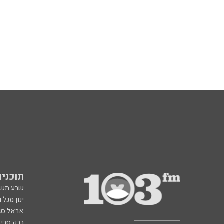
תוכניות fm
שבע תש
ינון מגל 
אראל סג"
ברק סרי 