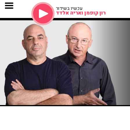
עכשיו בשידור
רון קופמן ואריה אלדד