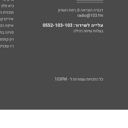
גיא פלג
דבורה הנביאה 6, רמת השרון
תוכנית ה
radio@103.fm
איריס קו
עלייה לשידור: 0552-103-103
איפה הכ
בעלות שיחה רגילה
פנינה בת
רון קופמ
רז שכניק
כל הזכויות שמורות ל - 103FM