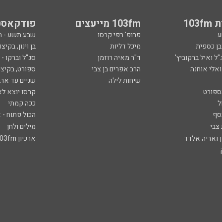
103
103fm מייעצים
פודקאסט
ע
פרופ' רפי קרסו
שבע תשע - 
ובן כספית
מיכל דליות
בן וינון, בקיצו
ל ואיל ברקוביץ'
ד"ר מאיה רוזמן
סג"ל וברקו -
ואלי אוחנה
הרב אפרים בן צבי
ספורט, בקיצו
שיחות לילה
שניים עד ארב
ספורט
קרסו יוצא לא
ל
ככה קמתי
סף
הכול פתוח - א
 צבי
מילים ולחן
ן ואריה אלדד
ארכיון 103fm