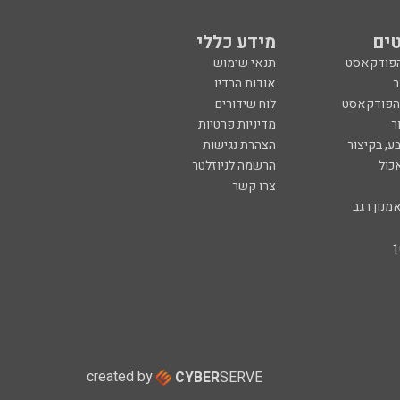
ים
מידע כללי
הפודקאסט
תנאי שימוש
ר
אודות הרדיו
 הפודקאסט
לוח שידורים
ר
מדיניות פרטיות
ע, בקיצור
הצהרת נגישות
כול
הרשמה לניוזלטר
צרו קשר
מנון רגב
created by
CYBER
SERVE