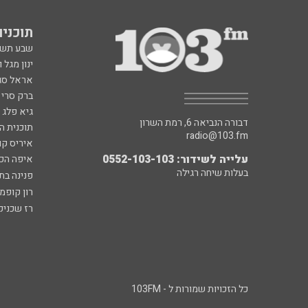
תוכניות fm
שבע תש
ינון מגל 
אראל סג"
ברק סרי 
גיא פלג
דבורה הנביאה 6, רמת השרון
תוכנית ה
radio@103.fm
איריס קו
עלייה לשידור: 0552-103-103
איפה הכ
בעלות שיחה רגילה
פנינה בת
רון קופמ
רז שכניק
כל הזכויות שמורות ל - 103FM