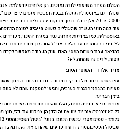
העולם מפחד משיעורי ילודה נמוכים, רק אלוהים יודע למה, אגב,
שנולד. גם באוסטרליה נתקלו בבעיה ועכשיו מנסים לייצר שם "מגי
5000 עד 20 אלף דולר. המון תינוקות אוסטרלים חמודים 
עוד כמה חוגי העשרה שהעוללים פשוט
חייבים
לטובת ההתפתחות
באוסטרליה, כמו במדינות אחרות, נגיד במזרח התיכון, מעודדים א
לצ'ופרים הנחמדים עם הלידה אבל לאחר מכן שוכחים פרט פצפו
כהוצאה עבור רשויות המס? האם שוק העבודה מאפשר לקיים חיי
זוטות, ילדים זה שמחה, לא?
אריה אלדד - השוטר הטוב:
אני השוטר הטוב של בודקי בחינות הבגרות במשרד החינוך ששמ
טעויות במבחני הבגרות בערבית, והגיעו למסקנה שהם לא סתם 
בזמן הבחינה.
עכשיו, זו לא תופעה חריגה, ואלו שאינם חוששים מאי תקינות פו
כל האוניברסיטאות יודעות את זה ולכן הן צריכות עוד כלי, חוץ מ
שביטול הפסיכומטרי זה רעיון עוועים שיהרוס את האקדמיה, וה