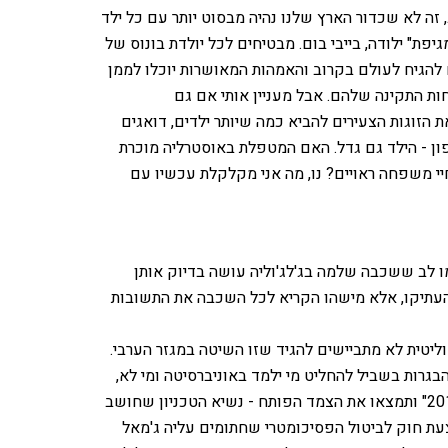
 זה לא שכדור הארץ שלנו נהיה מבסוט יותר עם כל ילד
פת" ילודה, בייבי בום. מבטיחים לכל יולדת בונוס של
צפויים להגיח לעולם בקרוב והאמהות המאושרות יוכלו לממן
 התקינה שלהם. אבל מעניין אותי אם גם
ת הזוגות הצעירים להביא כמה שיותר ילדים, דואגים
ן - הילד גם גדל. האם המטפלת באוסטרליה מוכרת
 משפחה ראויים? נו, מה אני מקלקלת עכשיו עם
ו לב ששכבה שלמה בג'לג'וליה עושה בדיוק אותן
העתיקו, אלא מישהו הקריא לכל השכבה את התשובות
ליטית לא מתביישים להגיד שזו השיטה במגזר הערבי.
הבגרות בשביל להחליט מי ילמד באוניברסיטה ומי לא,
כלומר - פסיכומטרי. עכשיו תכתבו בגוגל "ביטול הפסיכומטרי 2013" ותמצאו את הצמד הפותח - נשיא הטכניון שחושב
צעת חוק לביטול הפסיכומטרי שחתומים עליה ג'מאל