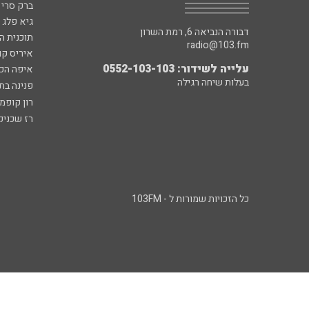
ברק סרי 
גיא פלג
דבורה הנביאה 6, רמת השרון
תוכנית ה
radio@103.fm
איריס קו
עלייה לשידור: 0552-103-103
איפה הכ
בעלות שיחה רגילה
פנינה בת
רון קופמ
רז שכניק
כל הזכויות שמורות ל - 103FM