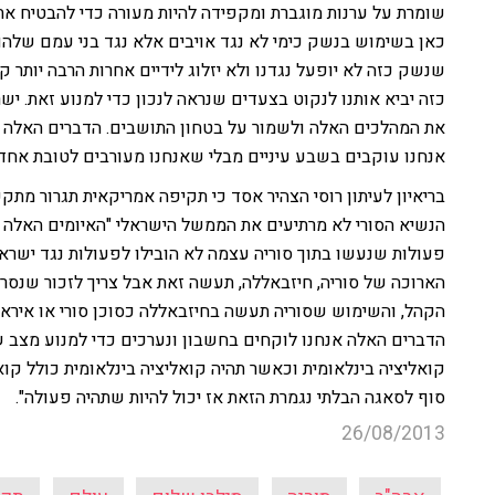
שומרת על ערנות מוגברת ומקפידה להיות מעורה כדי להבטיח את 
כאן בשימוש בנשק כימי לא נגד אויבים אלא נגד בני עמם שלהם 
שנשק כזה לא יופעל נגדנו ולא יזלוג לידיים אחרות הרבה יותר 
כזה יביא אותנו לנקוט בצעדים שנראה לנכון כדי למנוע זאת. י
את המהלכים האלה ולשמור על בטחון התושבים. הדברים האלה ידו
אנחנו עוקבים בשבע עיניים מבלי שאנחנו מעורבים לטובת אחד 
בריאיון לעיתון רוסי הצהיר אסד כי תקיפה אמריקאית תגרור מתק
הנשיא הסורי לא מרתיעים את הממשל הישראלי "האיומים האלה נ
פעולות שנעשו בתוך סוריה עצמה לא הובילו לפעולות נגד ישר
הארוכה של סוריה, חיזבאללה, תעשה זאת אבל צריך לזכור שנסרא
הקהל, והשימוש שסוריה תעשה בחיזבאללה כסוכן סורי או איראנ
הדברים האלה אנחנו לוקחים בחשבון ונערכים כדי למנוע מצב ש
קואליציה בינלאומית וכאשר תהיה קואליציה בינלאומית כולל קו
סוף לסאגה הבלתי נגמרת הזאת אז יכול להיות שתהיה פעולה".
26/08/2013