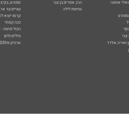
ואלי אוחנה
הרב אפרים בן צבי
ספורט, בקיצו
שיחות לילה
שניים עד ארב
ספורט
קרסו יוצא לא
ל
ככה קמתי
סף
הכול פתוח - א
 צבי
מילים ולחן
ן ואריה אלדד
ארכיון 103fm