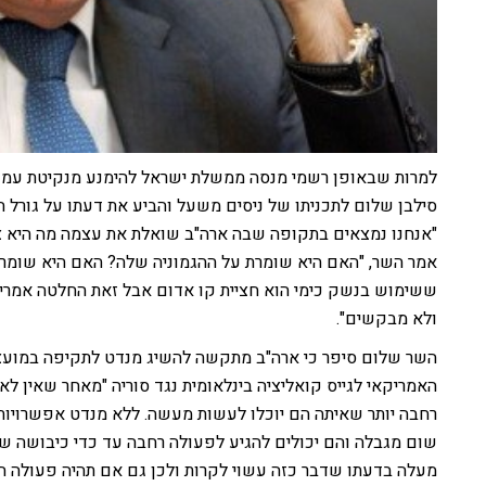
למרות שבאופן רשמי מנסה ממשלת ישראל להימנע מנקיטת עמדה
סילבן שלום לתכניתו של ניסים משעל והביע את דעתו על גורל 
"אנחנו נמצאים בתקופה שבה ארה"ב שואלת את עצמה מה היא צר
אמר השר, "האם היא שומרת על ההגמוניה שלה? האם היא שומר
ששימוש בנשק כימי הוא חציית קו אדום אבל זאת החלטה אמריק
ולא מבקשים".
השר שלום סיפר כי ארה"ב מתקשה להשיג מנדט לתקיפה במועצ
האמריקאי לגייס קואליציה בינלאומית נגד סוריה "מאחר שאין ל
רחבה יותר שאיתה הם יוכלו לעשות מעשה. ללא מנדט אפשרויות ה
שום מגבלה והם יכולים להגיע לפעולה רחבה עד כדי כיבושה ש
מעלה בדעתו שדבר כזה עשוי לקרות ולכן גם אם תהיה פעולה היא