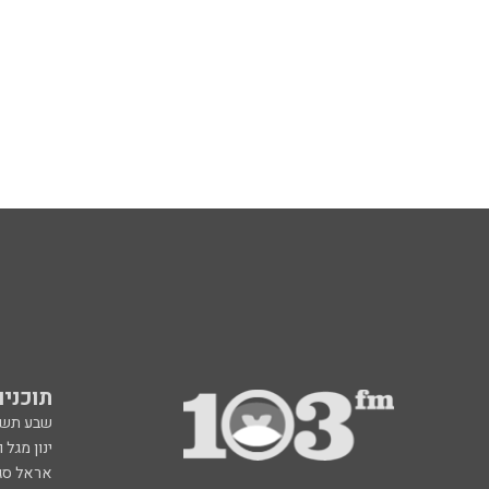
תוכניות fm
שבע תש
ינון מגל 
אראל סג"