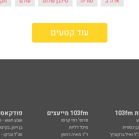
ארה"ב
סוריה
סילבן שלום
עולם
תקו
עוד קטעים
103
103fm מייעצים
פודקאסט
ע
פרופ' רפי קרסו
שבע תשע - 
ובן כספית
מיכל דליות
בן וינון, בקיצו
ל ואיל ברקוביץ'
ד"ר מאיה רוזמן
סג"ל וברקו -