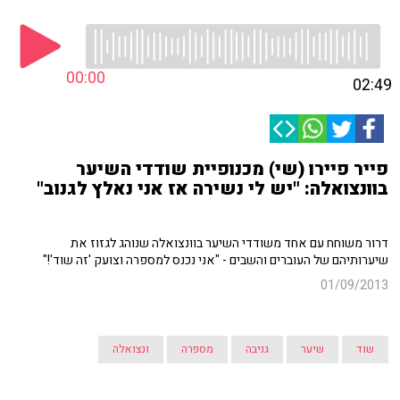
00:00
02:49
פייר פיירו (שי) מכנופיית שודדי השיער
בוונצואלה: "יש לי נשירה אז אני נאלץ לגנוב"
דרור משוחח עם אחד משודדי השיער בוונצואלה שנוהג לגזוז את
שיערותיהם של העוברים והשבים - "אני נכנס למספרה וצועק 'זה שוד'!"
01/09/2013
שוד
שיער
גניבה
מספרה
ונצואלה