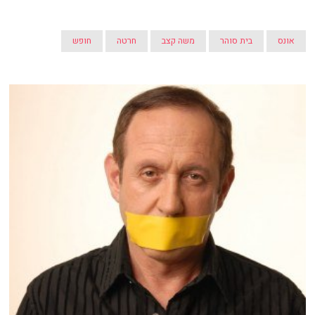
אונס
בית סוהר
משה קצב
חרטה
חופש