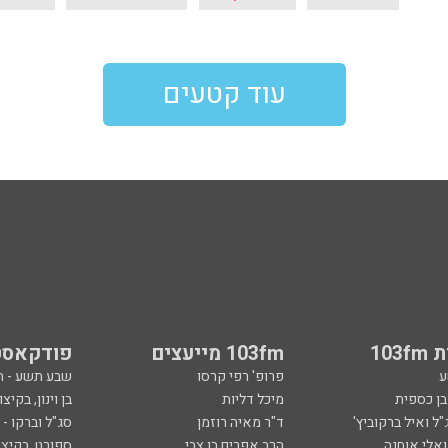
עוד קטעים
103
103fm מייעצים
פודקאסט
ע
פרופ' רפי קרסו
שבע תשע - 
ובן כספית
מיכל דליות
בן וינון, בקיצו
ל ואיל ברקוביץ'
ד"ר מאיה רוזמן
סג"ל וברקו -
ואלי אוחנה
הרב אפרים בן צבי
ספורט, בקיצו