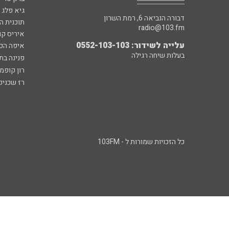
גיא פלג
דבורה הנביאה 6, רמת השרון
תוכנית ה
radio@103.fm
איריס קו
עלייה לשידור: 0552-103-103
איפה הכ
בעלות שיחה רגילה
פנינה בת
רון קופמ
רז שכניק
כל הזכויות שמורות ל - 103FM