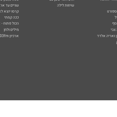
שיחות לילה
שניים עד ארב
ספורט
קרסו יוצא לא
ל
ככה קמתי
סף
הכול פתוח - א
 צבי
מילים ולחן
ן ואריה אלדד
ארכיון 103fm