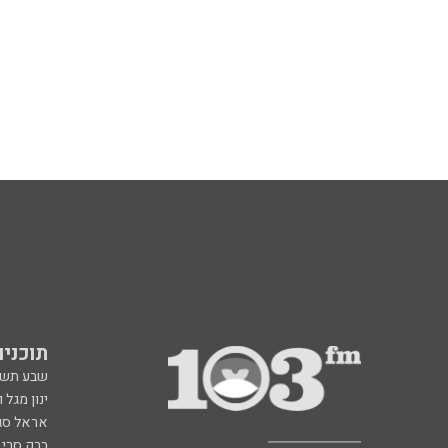
תוכניות fm
שבע תש
ינון מגל 
אראל סג"
ברק סרי 