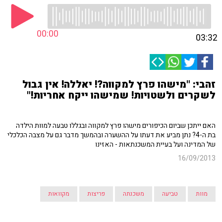
00:00
03:32
זהבי: "מישהו פרץ למקווה?! יאללה! אין גבול
לשקרים ולשטויות! שמישהו ייקח אחריות!"
האם ייתכן שביום הכיפורים מישהו פרץ למקווה ובגללו טבעה למוות הילדה
בת ה-4? נתן מביע את דעתו על ההשערה ובהמשך מדבר גם על מצבה הכלכלי
של המדינה ועל בעיית המשכנתאות - האזינו
16/09/2013
מוות
טביעה
משכנתה
פריצות
מקוואות