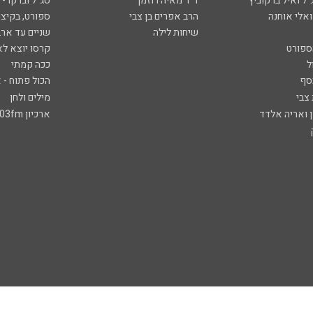
ל ואיל ברקוביץ'
ד"ר מאיה רוזמן
סג"ל וברקו -
ואלי אוחנה
הרב אפרים בן צבי
ספורט, בקיצו
שיחות לילה
שניים עד ארב
ספורט
קרסו יוצא לא
ל
ככה קמתי
סף
הכול פתוח - א
 צבי
מילים ולחן
ן ואריה אלדד
ארכיון 103fm