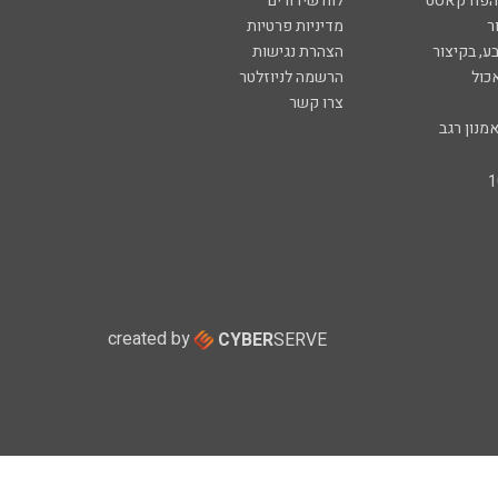
 הפודקאסט
לוח שידורים
ר
מדיניות פרטיות
ע, בקיצור
הצהרת נגישות
כול
הרשמה לניוזלטר
צרו קשר
מנון רגב
created by
CYBER
SERVE