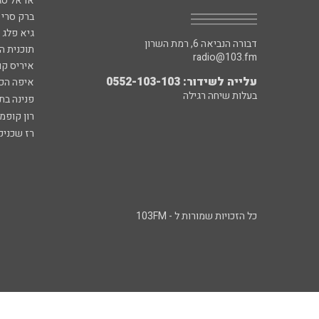
אראל סג"
ברק סרי 
גיא פלג
דבורה הנביאה 6, רמת השרון
תוכנית ה
radio@103.fm
איריס קו
עלייה לשידור: 0552-103-103
איפה הכ
בעלות שיחה רגילה
פנינה בת
רון קופמ
רז שכניק
כל הזכויות שמורות ל - 103FM