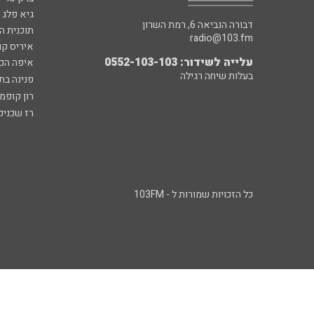
גיא פלג
דבורה הנביאה 6, רמת השרון
תוכנית ה
radio@103.fm
איריס קו
עלייה לשידור: 0552-103-103
איפה הכ
בעלות שיחה רגילה
פנינה בת
רון קופמ
רז שכניק
כל הזכויות שמורות ל - 103FM