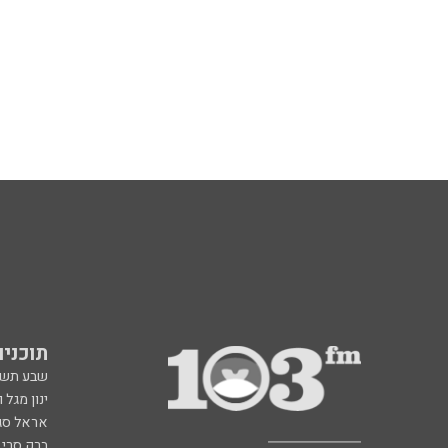
תוכניות fm
שבע תש
ינון מגל 
אראל סג"
ברק סרי 