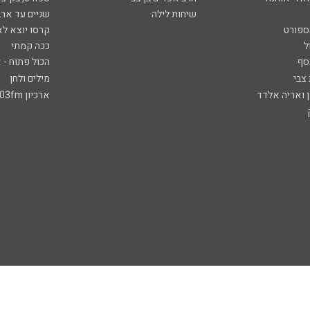
שיחות לילה
שניים עד ארב
ספורט
קרסו יוצא לא
ל
ככה קמתי
סף
הכול פתוח - א
 צבי
מילים ולחן
ן ואריה אלדד
ארכיון 103fm