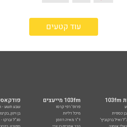
עוד קטעים
103
103fm מייעצים
פודקאסט
ע
פרופ' רפי קרסו
שבע תשע - 
ובן כספית
מיכל דליות
בן וינון, בקיצו
ל ואיל ברקוביץ'
ד"ר מאיה רוזמן
סג"ל וברקו -
ואלי אוחנה
הרב אפרים בן צבי
ספורט, בקיצו