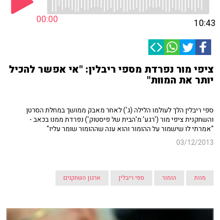
00:00
10:43
ציפי מור נפרדת מספי ריבלין: "אי אפשר להכיל
יותר את המוות"
ספי ריבלין הלך לעולמו הלילה (ג') לאחר מאבק ממושך במחלת הסרטן
והשחקנית ציפי מור ('רגע' מ'הבית של פיסטוק') נפרדת ממנו בכאב -
"אמרתי לו שישמור על ההומור והוא ענה שההומור שומר עליו"
03/12/2013
מוות
הומור
ספי ריבלין
ארגון השחקנים