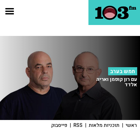
חמש בערב
עם רון קופמן ואריה
אלדד
ראשי
|
תוכניות מלאות
|
RSS
|
פייסבוק