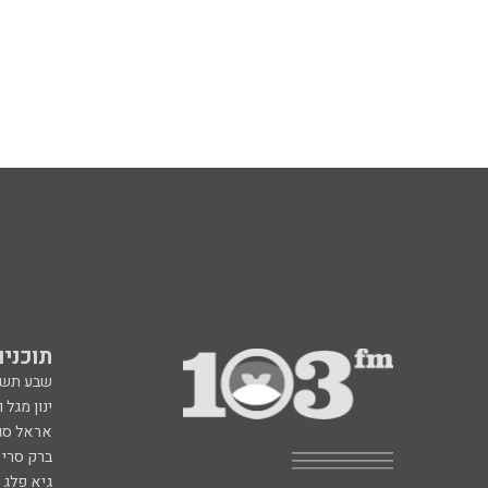
תוכניות fm
שבע תש
ינון מגל 
אראל סג"
ברק סרי 
גיא פלג