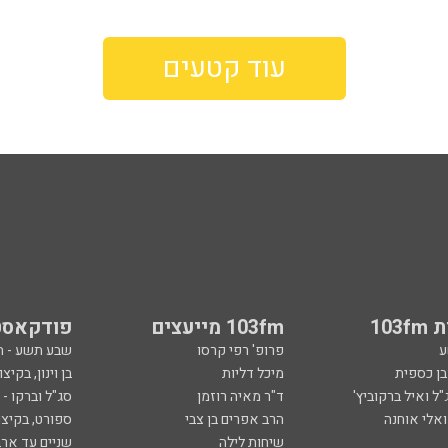
עוד קטעים
103
103fm מייעצים
פודקאסט
ע
פרופ' רפי קרסו
שבע תשע - 
ובן כספית
מיכל דליות
בן וינון, בקיצו
ל ואיל ברקוביץ'
ד"ר מאיה רוזמן
סג"ל וברקו -
ואלי אוחנה
הרב אפרים בן צבי
ספורט, בקיצו
שיחות לילה
שניים עד ארב