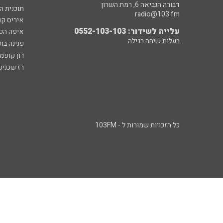
דבורה הנביאה 6, רמת השרון
תוכנית ה
radio@103.fm
איריס קו
עלייה לשידור: 0552-103-103
איפה הכ
בעלות שיחה רגילה
פנינה בת
רון קופמ
רז שכניק
כל הזכויות שמורות ל - 103FM