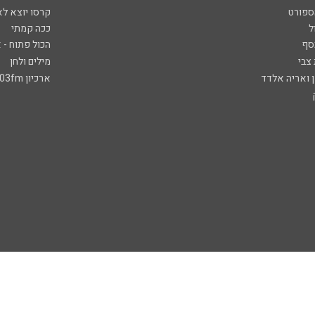
ספורט
קרסו יוצא לא
ל
ככה קמתי
סף
הכול פתוח - א
 צבי
מילים ולחן
ן ואריה אלדד
ארכיון 103fm