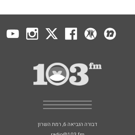
דבורה הנביאה 6, רמת השרון
radio@103.fm