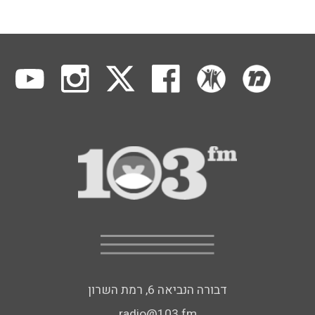
דבורה הנביאה 6, רמת השרון
radio@103.fm