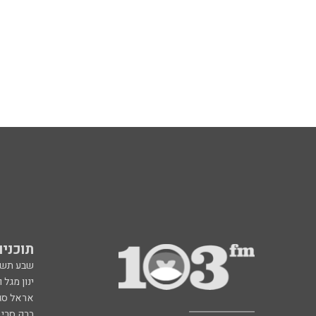
תוכניות fm
שבע תש
ינון מגל 
אראל סג"
ברק סרי 