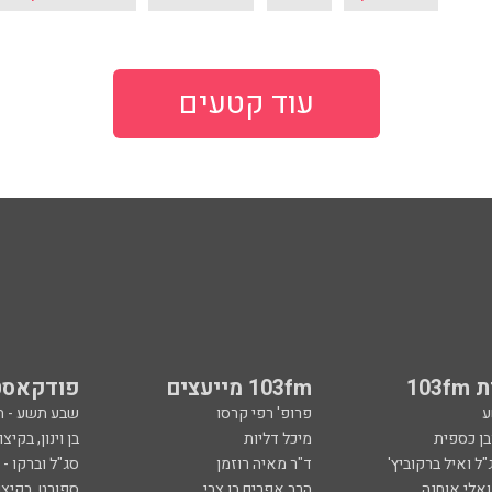
עוד קטעים
103
103fm מייעצים
פודקאסט
ע
פרופ' רפי קרסו
שבע תשע - 
ובן כספית
מיכל דליות
בן וינון, בקיצו
ל ואיל ברקוביץ'
ד"ר מאיה רוזמן
סג"ל וברקו -
ואלי אוחנה
הרב אפרים בן צבי
ספורט, בקיצו