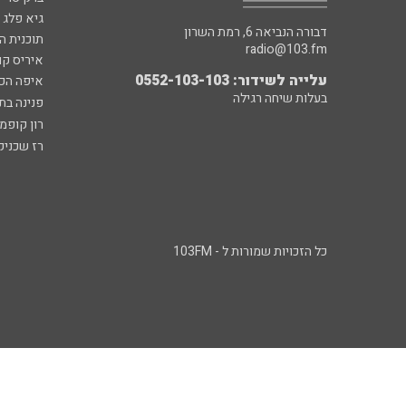
גיא פלג
דבורה הנביאה 6, רמת השרון
תוכנית ה
radio@103.fm
איריס קו
עלייה לשידור: 0552-103-103
איפה הכ
בעלות שיחה רגילה
פנינה בת
רון קופמ
רז שכניק
כל הזכויות שמורות ל - 103FM