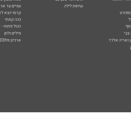
שיחות לילה
שניים עד ארב
ספורט
קרסו יוצא לא
ל
ככה קמתי
סף
הכול פתוח - א
 צבי
מילים ולחן
ן ואריה אלדד
ארכיון 103fm