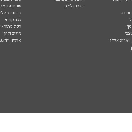
שיחות לילה
שניים עד ארב
ספורט
קרסו יוצא לא
ל
ככה קמתי
סף
הכול פתוח - א
 צבי
מילים ולחן
ן ואריה אלדד
ארכיון 103fm