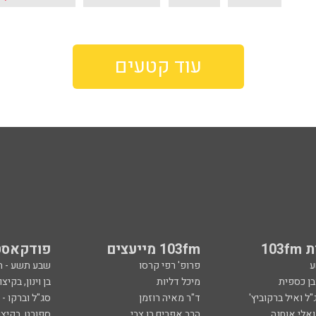
עוד קטעים
103
103fm מייעצים
פודקאסט
ע
פרופ' רפי קרסו
שבע תשע - 
ובן כספית
מיכל דליות
בן וינון, בקיצו
ל ואיל ברקוביץ'
ד"ר מאיה רוזמן
סג"ל וברקו -
ואלי אוחנה
הרב אפרים בן צבי
ספורט, בקיצו