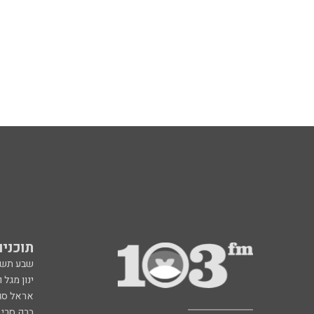
תוכניות fm
שבע תש
ינון מגל 
אראל סג"
ברק סרי 