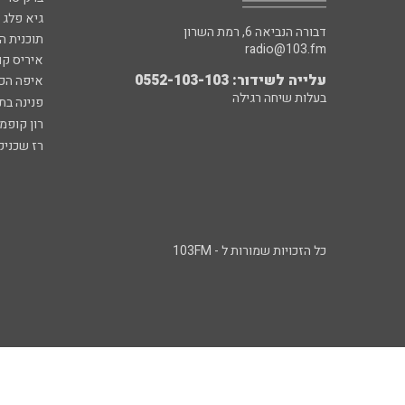
גיא פלג
דבורה הנביאה 6, רמת השרון
תוכנית ה
radio@103.fm
איריס קו
עלייה לשידור: 0552-103-103
איפה הכ
בעלות שיחה רגילה
פנינה בת
רון קופמ
רז שכניק
כל הזכויות שמורות ל - 103FM