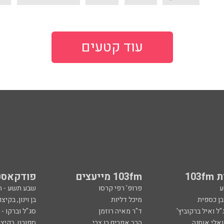
עוד קטעים
103
103fm מייעצים
פודקאסט
ע
פרופ' רפי קרסו
שבע תשע - 
ובן כספית
מיכל דליות
בן וינון, בקיצו
ל ואיל ברקוביץ'
ד"ר מאיה רוזמן
סג"ל וברקו -
ואלי אוחנה
הרב אפרים בן צבי
ספורט, בקיצו