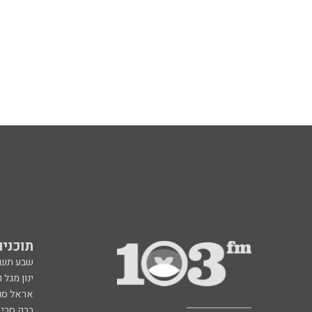
תוכניות fm
שבע תש
ינון מגל 
אראל סג"
ברק סרי 