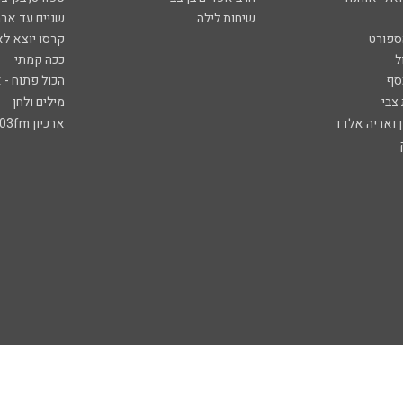
שיחות לילה
שניים עד ארב
ספורט
קרסו יוצא לא
ל
ככה קמתי
סף
הכול פתוח - א
 צבי
מילים ולחן
ן ואריה אלדד
ארכיון 103fm