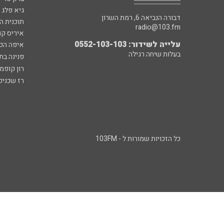
גיא פלג
דבורה הנביאה 6, רמת השרון
תוכנית ה
radio@103.fm
איריס קו
עלייה לשידור: 0552-103-103
איפה הכ
בעלות שיחה רגילה
פנינה בת
רון קופמ
רז שכניק
כל הזכויות שמורות ל - 103FM