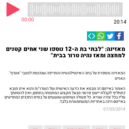
00:00
20:14
מאזינה: "לבתי בת ה-12 נוספו שני אחים קטנים
למחצה ומאז נהיה טרור בבית"
המאזינה מספרת על בתה האינטילגנטית והחריפה שנכנסת למצבי 'אטרף'.
האזינו
האמור באייטם זה מבטא את הדעה האישית של השדר/ת והוא אינו מובא
כתחליף לקבלת ייעוץ פרטני מבעל מקצוע המתמחה בתחום, ואין להסתמך
עליו בכל צורה שהיא. כל פעולה ושימוש שנעשים על בסיס התכנים המופיעים
באייטם הינה באחריות המשתמש/ת בלבד.
07/03/2014