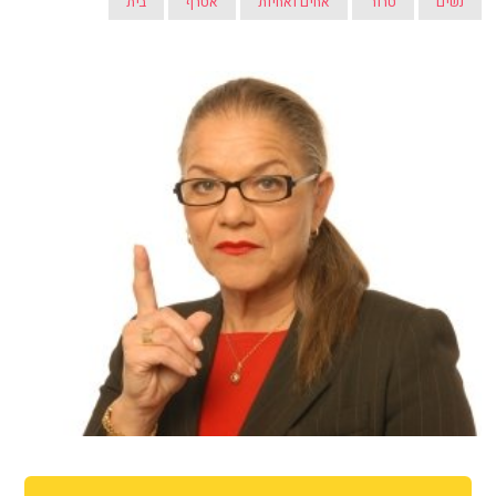
נשים
טרור
אחים ואחיות
אטרף
בית