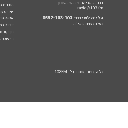
דבורה הנביאה 6, רמת השרון
תוכנית ה
radio@103.fm
איריס קו
עלייה לשידור: 0552-103-103
איפה הכ
בעלות שיחה רגילה
פנינה בת
רון קופמ
רז שכניק
כל הזכויות שמורות ל - 103FM