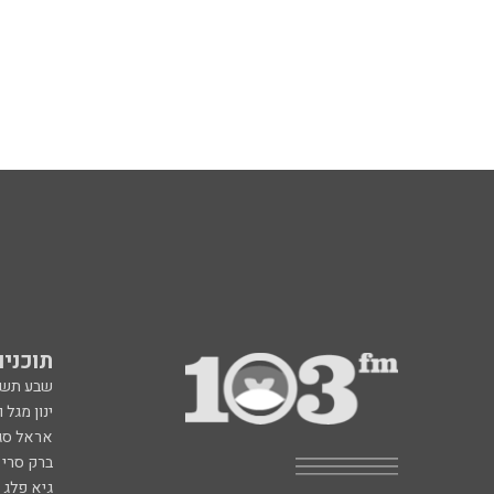
תוכניות fm
שבע תש
ינון מגל 
אראל סג"
ברק סרי 
גיא פלג