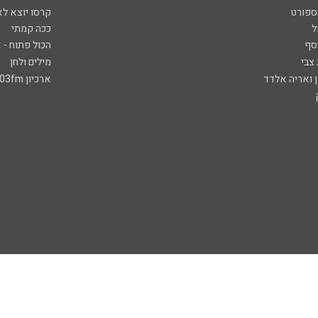
ספורט
קרסו יוצא לא
ל
ככה קמתי
סף
הכול פתוח - א
 צבי
מילים ולחן
ן ואריה אלדד
ארכיון 103fm