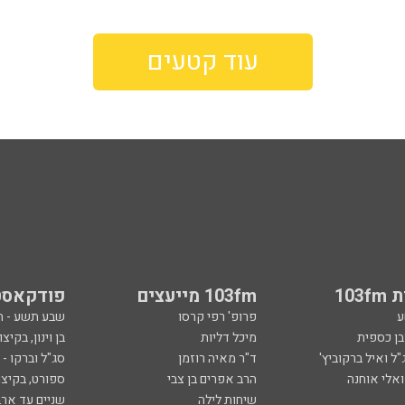
עוד קטעים
103
103fm מייעצים
פודקאסט
ע
פרופ' רפי קרסו
שבע תשע - 
ובן כספית
מיכל דליות
בן וינון, בקיצו
ל ואיל ברקוביץ'
ד"ר מאיה רוזמן
סג"ל וברקו -
ואלי אוחנה
הרב אפרים בן צבי
ספורט, בקיצו
שיחות לילה
שניים עד ארב